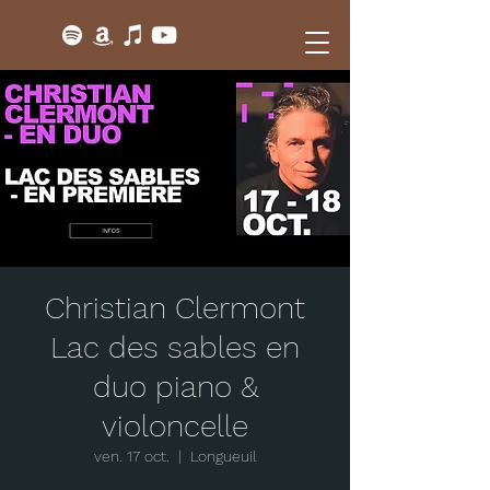
Christian Clermont
Lac des sables en
duo piano &
violoncelle
ven. 17 oct.
  |  
Longueuil