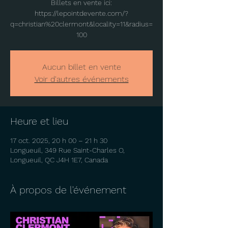
Billets en vente ici:
https://lepointdevente.com/?
q=christian%20clermont&locality=11&radius=
100
Aucun billet en vente
Voir d'autres événements
Heure et lieu
17 oct. 2025, 20 h 00 – 21 h 30
Longueuil, 349 Rue Saint-Charles O,
Longueuil, QC J4H 1E7, Canada
À propos de l'événement