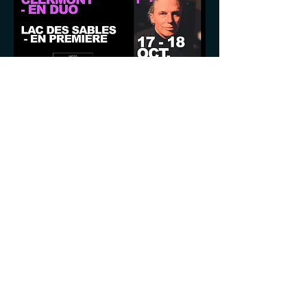
Partager cet événement
© 2024 by AGNO Powered and
secured by
Wix