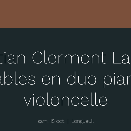
tian Clermont L
ables en duo pia
violoncelle
sam. 18 oct.
  |  
Longueuil