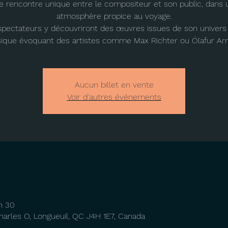
e rencontre unique entre le compositeur et son public, dans 
atmosphère propice au voyage.
spectateurs y découvriront des œuvres issues de son univers
sique évoquant des artistes comme Max Richter ou Ólafur Arn
Aucun billet en vente
Voir d'autres événements
h 30
harles O, Longueuil, QC J4H 1E7, Canada