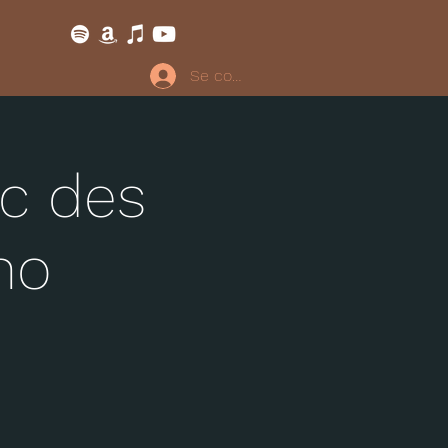
Se connecter
ac des
no